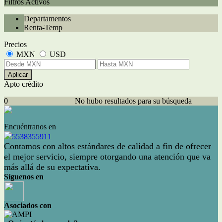
Filtros Activos
Departamentos
Renta-Temp
Precios
MXN
USD
Aplicar
Apto crédito
0
No hubo resultados para su búsqueda
Encuéntranos en
5538355911
Contamos con altos estándares de calidad a fin de ofrecer
el mejor servicio, siempre otorgando una atención que va
más allá de su expectativa.
Síguenos en
Asociados con