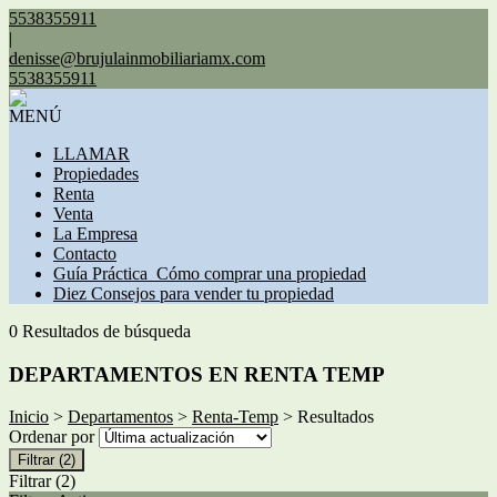
5538355911
|
denisse@brujulainmobiliariamx.com
5538355911
MENÚ
LLAMAR
Propiedades
Renta
Venta
La Empresa
Contacto
Guía Práctica_Cómo comprar una propiedad
Diez Consejos para vender tu propiedad
0 Resultados de búsqueda
DEPARTAMENTOS EN RENTA TEMP
Inicio
>
Departamentos
>
Renta-Temp
> Resultados
Ordenar por
Filtrar
(2)
Filtrar
(2)