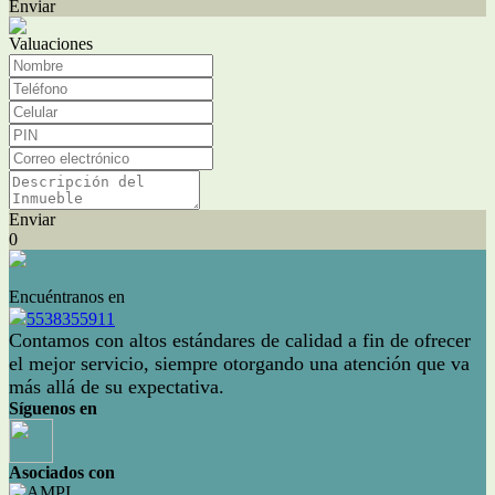
Enviar
Valuaciones
Enviar
0
Encuéntranos en
5538355911
Contamos con altos estándares de calidad a fin de ofrecer
el mejor servicio, siempre otorgando una atención que va
más allá de su expectativa.
Síguenos en
Asociados con