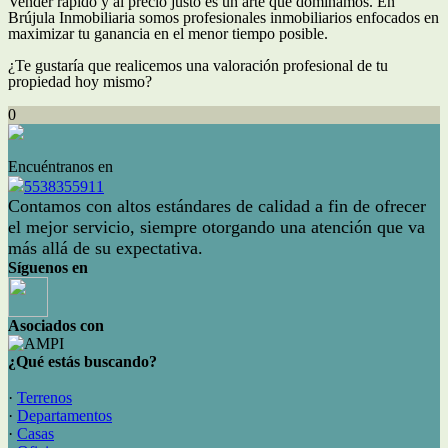
Vender rápido y al precio justo es un arte que dominamos. En
Brújula Inmobiliaria somos profesionales inmobiliarios enfocados en
maximizar tu ganancia en el menor tiempo posible.
¿Te gustaría que realicemos una valoración profesional de tu
propiedad hoy mismo?
0
Encuéntranos en
5538355911
Contamos con altos estándares de calidad a fin de ofrecer
el mejor servicio, siempre otorgando una atención que va
más allá de su expectativa.
Síguenos en
Asociados con
¿Qué estás buscando?
·
Terrenos
·
Departamentos
·
Casas