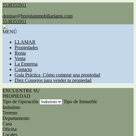
5538355911
|
denisse@brujulainmobiliariamx.com
5538355911
MENÚ
LLAMAR
Propiedades
Renta
Venta
La Empresa
Contacto
Guía Práctica_Cómo comprar una propiedad
Diez Consejos para vender tu propiedad
ENCUENTRE SU
PROPIEDAD
Tipo de Operación
Tipo de Inmueble
Indistinto
Terreno
Departamento
Casa
Oficina
Locales