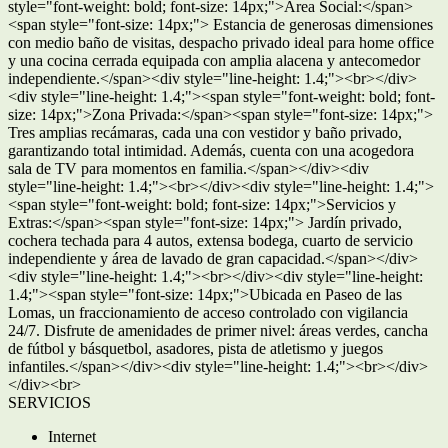
style="font-weight: bold; font-size: 14px;">Área Social:</span>
<span style="font-size: 14px;"> Estancia de generosas dimensiones
con medio baño de visitas, despacho privado ideal para home office
y una cocina cerrada equipada con amplia alacena y antecomedor
independiente.</span><div style="line-height: 1.4;"><br></div>
<div style="line-height: 1.4;"><span style="font-weight: bold; font-
size: 14px;">Zona Privada:</span><span style="font-size: 14px;">
Tres amplias recámaras, cada una con vestidor y baño privado,
garantizando total intimidad. Además, cuenta con una acogedora
sala de TV para momentos en familia.</span></div><div
style="line-height: 1.4;"><br></div><div style="line-height: 1.4;">
<span style="font-weight: bold; font-size: 14px;">Servicios y
Extras:</span><span style="font-size: 14px;"> Jardín privado,
cochera techada para 4 autos, extensa bodega, cuarto de servicio
independiente y área de lavado de gran capacidad.</span></div>
<div style="line-height: 1.4;"><br></div><div style="line-height:
1.4;"><span style="font-size: 14px;">Ubicada en Paseo de las
Lomas, un fraccionamiento de acceso controlado con vigilancia
24/7. Disfrute de amenidades de primer nivel: áreas verdes, cancha
de fútbol y básquetbol, asadores, pista de atletismo y juegos
infantiles.</span></div><div style="line-height: 1.4;"><br></div>
</div><br>
SERVICIOS
Internet