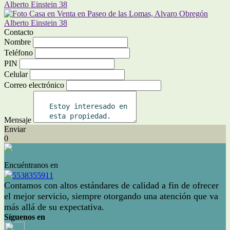
Contacto
Nombre
Teléfono
PIN
Celular
Correo electrónico
Mensaje
Enviar
0
Encuéntranos en
5538355911
Contamos con altos estándares de calidad a fin de ofrecer
el mejor servicio, siempre otorgando una atención que va
más allá de su expectativa.
Síguenos en