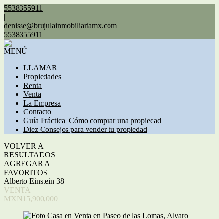
5538355911
|
denisse@brujulainmobiliariamx.com
5538355911
MENÚ
LLAMAR
Propiedades
Renta
Venta
La Empresa
Contacto
Guía Práctica_Cómo comprar una propiedad
Diez Consejos para vender tu propiedad
VOLVER A
RESULTADOS
AGREGAR A
FAVORITOS
Alberto Einstein 38
VENTA
MXN15,900,000