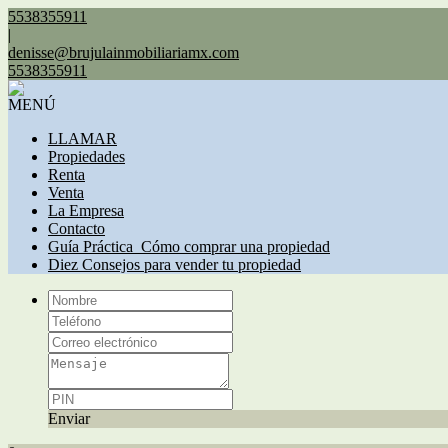
5538355911
|
denisse@brujulainmobiliariamx.com
5538355911
MENÚ
LLAMAR
Propiedades
Renta
Venta
La Empresa
Contacto
Guía Práctica_Cómo comprar una propiedad
Diez Consejos para vender tu propiedad
Enviar