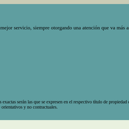
 mejor servicio, siempre otorgando una atención que va más al
 exactas serán las que se expresen en el respectivo título de propieda
orientativos y no contractuales.