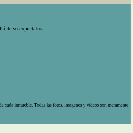
lá de su expectativa.
d de cada inmueble. Todas las fotos, imagenes y videos son meramente